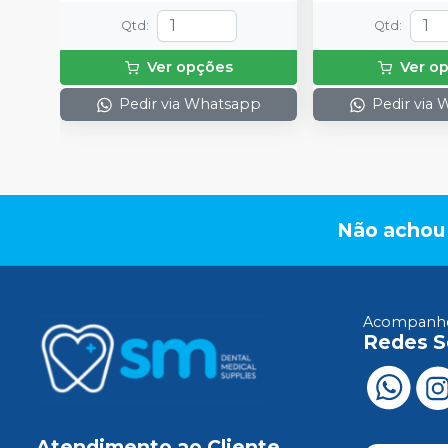
Qtd
:
Qtd
:
Ver opções
Ver o
Pedir via Whatsapp
Pedir via
Não achou
Acompanhe
Redes S
Atendimento ao Cliente