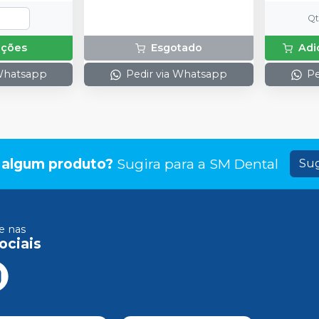
Q
pções
Esgotado
Adi
 Whatsapp
Pedir via Whatsapp
Pe
 algum produto?
Sugira para a
SM Dental
Sug
 nas
ociais