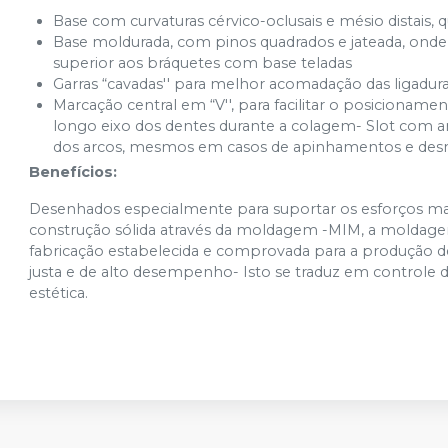
Base com curvaturas cérvico-oclusais e mésio distai
Base moldurada, com pinos quadrados e jateada, ond
superior aos bráquetes com base teladas
Garras “cavadas'' para melhor acomadação das ligadura
Marcação central em “V'', para facilitar o posicionam
longo eixo dos dentes durante a colagem- Slot com 
dos arcos, mesmos em casos de apinhamentos e desn
Benefícios:
Desenhados especialmente para suportar os esforços ma
construção sólida através da moldagem -MIM, a moldage
fabricação estabelecida e comprovada para a produção d
justa e de alto desempenho- Isto se traduz em controle d
estética.