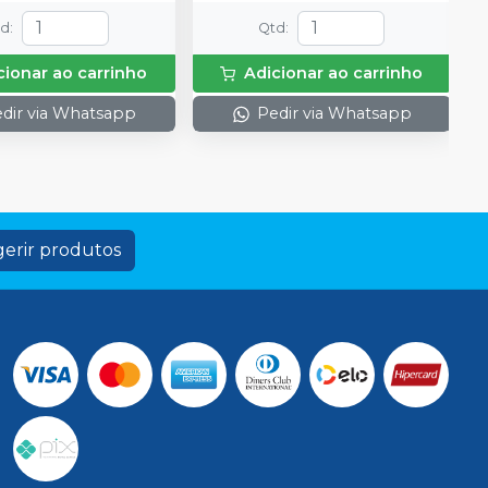
td
:
Qtd
:
cionar ao carrinho
Adicionar ao carrinho
dir via Whatsapp
Pedir via Whatsapp
erir produtos