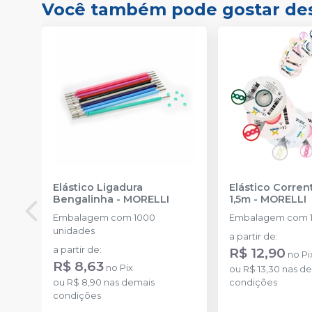
Você também pode gostar de
Elástico Ligadura
Elástico Corre
Bengalinha
-
MORELLI
1,5m
-
MORELLI
Embalagem com 1000
Embalagem com 1
unidades
a partir de
:
a partir de
:
R$ 12,90
no
Pi
R$ 8,63
no
Pix
ou
R$ 13,30
nas de
ou
R$ 8,90
nas demais
condições
condições