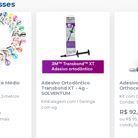
sses
nte Médio
Adesivo Ortodôntico
Adesivo
Transbond XT - 4g
-
Orthoc
SOLVENTUM
,5 metros
Kit com 
Embalagem com 1 Seringa
Condac 3
com 4g.
R$ 92,
x
mais
ou
R$ 95
condiçõ