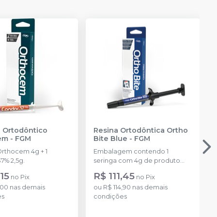
 Ortodôntico
Resina Ortodôntica Ortho
em
-
FGM
Bite Blue
-
FGM
Orthocem 4g + 1
Embalagem contendo 1
7% 2,5g.
seringa com 4g de produto
disponível na cor azul.
15
R$ 111,45
no
Pix
no
Pix
,00
nas demais
ou
R$ 114,90
nas demais
es
condições