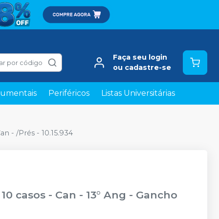
Faça seu login
ar por código
ou cadastre-se
rumentais
Periféricos
Listas Universitárias
n - /Prés - 10.15.934
 10 casos - Can - 13° Ang - Gancho