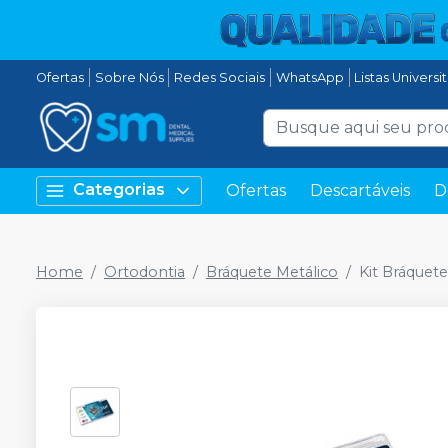
Ofertas
Sobre Nós
Redes Sociais
WhatsApp
Listas Universi
Categorias
Ofertas
Descartáveis
D
Home
Ortodontia
Bráquete Metálico
Kit Bráquete