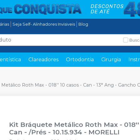
tárias
Seja Self- Alinhadores Invisiveis
Blog
Busc
entística
Clareadores
Ortodontia
Cirurgia
Inst
 Metálico Roth Max - 018'' 10 casos - Can - 13° Ang - Gancho Ca
Kit Bráquete Metálico Roth Max - 018''
Can - /Prés - 10.15.934
-
MORELLI