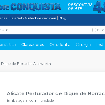
tárias
Seja Self- Alinhadores Invisiveis
Blog
Busc
entística
Clareadores
Ortodontia
Cirurgia
Inst
e Dique de Borracha Ainsworth
Alicate Perfurador de Dique de Borra
Embalagem com 1 unidade .