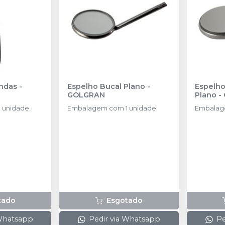
andas
-
Espelho Bucal Plano
-
Espelho
GOLGRAN
Plano
-
 unidade.
Embalagem com 1 unidade
Embalag
tado
Esgotado
 Whatsapp
Pedir via Whatsapp
Pe