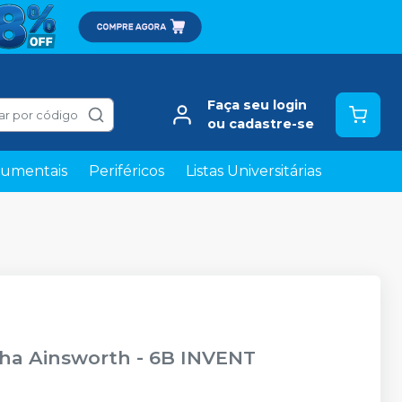
Faça seu login
ar por código
ou cadastre-se
rumentais
Periféricos
Listas Universitárias
cha Ainsworth
-
6B INVENT