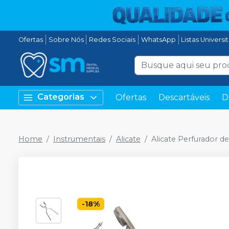
Ofertas
Sobre Nós
Redes Sociais
WhatsApp
Listas Universi
Categorias
Ofertas
Descartáveis
D
Home
Instrumentais
Alicate
Alicate Perfurador d
-
18
%