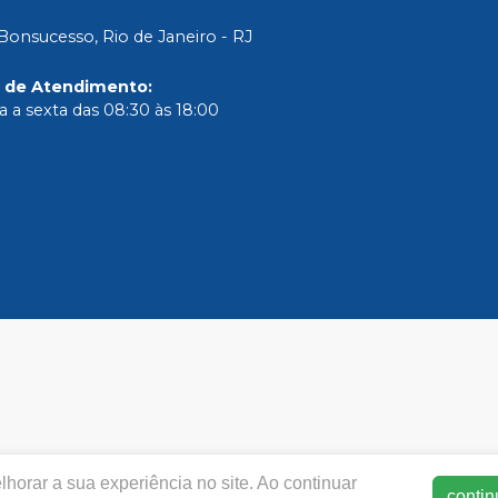
Bonsucesso, Rio de Janeiro - RJ
o de Atendimento
:
 a sexta das 08:30 às 18:00
horar a sua experiência no site. Ao continuar
smdental.com.br |
SM DE OLIVEIRA LTDA
| CNPJ: 40.249.971/
contin