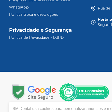
Código de Defesa do Consumidor
WhatsApp
Rua de 
Política troca e devoluções
Horári
Segunda
Privacidade e Segurança
Política de Privacidade - LGPD
SM Dental
usa cookies para personalizar anúncios e mel
Copyright © 2024 | Todos os direitos reservados | www.