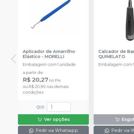
Aplicador de Amarrilho
Calcador de B
Elástico
-
MORELLI
QUINELATO
Embalagem com 1 unidade
Embalagem com 1
a partir de
:
R$ 20,27
no
Pix
ou
R$ 20,90
nas demais
condições
Qtd
:
Ver opções
Esgo
Pedir via Whatsapp
Pedir via