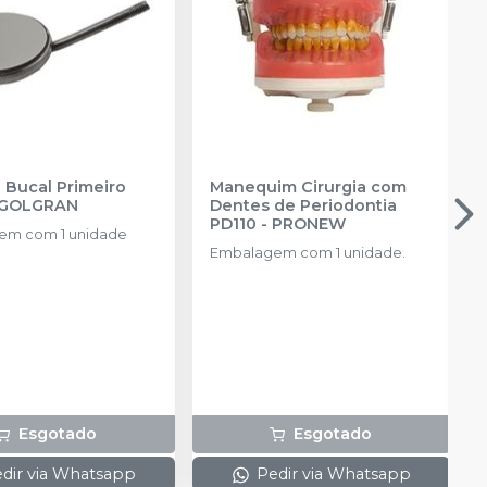
 Bucal Primeiro
Manequim Cirurgia com
GOLGRAN
Dentes de Periodontia
PD110
-
PRONEW
em com 1 unidade
Embalagem com 1 unidade.
Esgotado
Esgotado
dir via Whatsapp
Pedir via Whatsapp