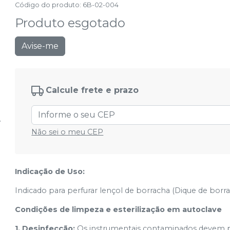
Código do produto
:
6B-02-004
Produto esgotado
Avise-me
Calcule frete e prazo
Não sei o meu CEP
Indicação de Uso:
Indicado para perfurar lençol de borracha (Dique de borr
Condições de limpeza e esterilização em autoclave
1. Desinfecção:
Os instrumentais contaminados devem 