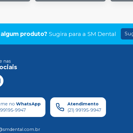
 algum produto?
Sugira para a
SM Dental
Sug
 nas
ociais
ame no
WhatsApp
Atendimento
) 99195-9947
(21) 99195-9947
@smdental.com.br