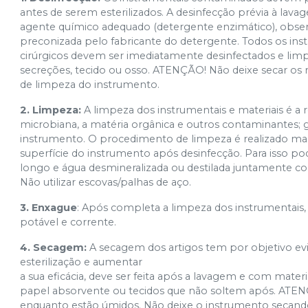
antes de serem esterilizados. A desinfecção prévia à lava
agente químico adequado (detergente enzimático), obser
preconizada pelo fabricante do detergente. Todos os in
cirúrgicos devem ser imediatamente desinfectados e lim
secreções, tecido ou osso. ATENÇÃO! Não deixe secar os re
de limpeza do instrumento.
2. Limpeza:
A limpeza dos instrumentais e materiais é a 
microbiana, a matéria orgânica e outros contaminantes; g
instrumento. O procedimento de limpeza é realizado man
superfície do instrumento após desinfecção. Para isso po
longo e água desmineralizada ou destilada juntamente 
Não utilizar escovas/palhas de aço.
3. Enxague
: Após completa a limpeza dos instrumentai
potável e corrente.
4. Secagem:
A secagem dos artigos tem por objetivo evi
esterilização e aumentar
a sua eficácia, deve ser feita após a lavagem e com mate
papel absorvente ou tecidos que não soltem após. ATEN
enquanto estão úmidos. Não deixe o instrumento secando