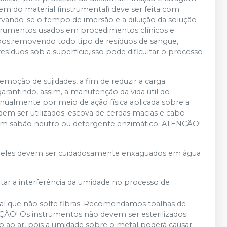
gem do material (instrumental) deve ser feita com
vando-se o tempo de imersão e a diluição da solução
strumentos usados em procedimentos clínicos e
pos,removendo todo tipo de resíduos de sangue,
síduos sob a superfície,isso pode dificultar o processo
remoção de sujidades, a fim de reduzir a carga
arantindo, assim, a manutenção da vida útil do
ualmente por meio de ação física aplicada sobre a
dem ser utilizados: escova de cerdas macias e cabo
com sabão neutro ou detergente enzimático. ATENCÃO!
s, eles devem ser cuidadosamente enxaguados em água
tar a interferência da umidade no processo de
rial que não solte fibras. Recomendamos toalhas de
ÇÃO! Os instrumentos não devem ser esterilizados
 ao ar, pois a umidade sobre o metal poderá causar