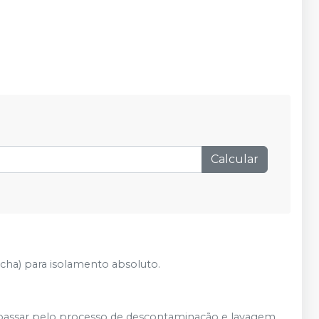
Calcular
acha) para isolamento absoluto.
passar pelo processo de descontaminação e lavagem