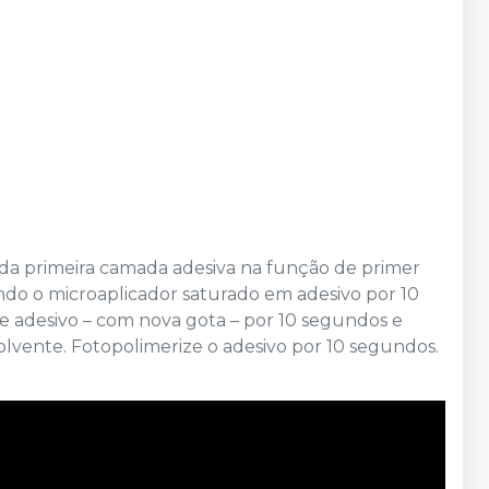
 da primeira camada adesiva na função de primer
ndo o microaplicador saturado em adesivo por 10
 adesivo – com nova gota – por 10 segundos e
olvente. Fotopolimerize o adesivo por 10 segundos.