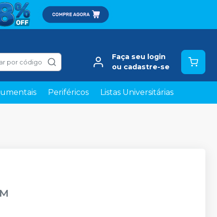
Faça seu login
ar por código
ou cadastre-se
rumentais
Periféricos
Listas Universitárias
GM