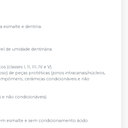
a esmalte e dentina.
l de umidade dentinária.
lasses I, II, III, IV e V).
) de peças protéticas (pinos intracanais/núcleos,
o, compômero, cerâmicas condicionáveis e não
e não condicionáveis).
 em esmalte e sem condicionamento ácido.