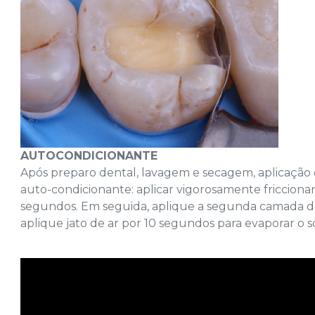
AUTOCONDICIONANTE
Após preparo dental, lavagem e secagem, aplicação
auto-condicionante: aplicar vigorosamente fricciona
segundos. Em seguida, aplique a segunda camada de
aplique jato de ar por 10 segundos para evaporar o s