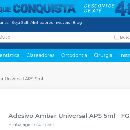
tárias
Seja Self- Alinhadores Invisiveis
Blog
Busc
entística
Clareadores
Ortodontia
Cirurgia
Inst
r Universal APS 5ml
Adesivo Ambar Universal APS 5ml
-
F
Embalagem com 5ml