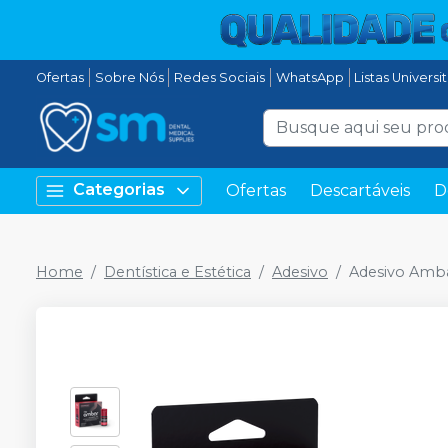
Ofertas
Sobre Nós
Redes Sociais
WhatsApp
Listas Universi
Categorias
Ofertas
Descartáveis
D
Home
Dentística e Estética
Adesivo
Adesivo Amba