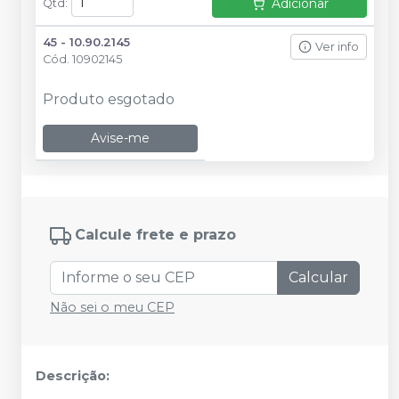
Adicionar
Qtd
:
45 - 10.90.2145
Ver info
Cód.
10902145
Produto esgotado
Avise-me
Calcule frete e prazo
Calcular
Não sei o meu CEP
Descrição: