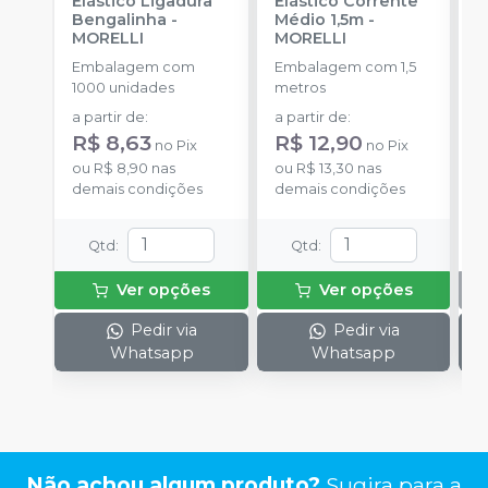
Elástico Ligadura
Elástico Corrente
A
Bengalinha
-
Médio 1,5m
-
O
MORELLI
MORELLI
T
-
Embalagem com
Embalagem com 1,5
E
1000 unidades
metros
S
a partir de
:
a partir de
:
R$ 8,63
R$ 12,90
no
Pix
no
Pix
ou
R$ 8,90
nas
ou
R$ 13,30
nas
demais condições
demais condições
Qtd
:
Qtd
:
Ver opções
Ver opções
Pedir via
Pedir via
Whatsapp
Whatsapp
Não achou algum produto?
Sugira para a