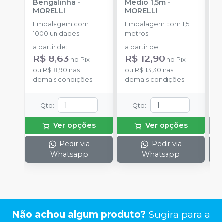
Bengalinha
-
Médio 1,5m
-
O
MORELLI
MORELLI
T
-
Embalagem com
Embalagem com 1,5
E
1000 unidades
metros
S
a partir de
:
a partir de
:
R$ 8,63
R$ 12,90
no
Pix
no
Pix
ou
R$ 8,90
nas
ou
R$ 13,30
nas
demais condições
demais condições
Qtd
:
Qtd
:
Ver opções
Ver opções
Pedir via
Pedir via
Whatsapp
Whatsapp
Não achou algum produto?
Sugira para a