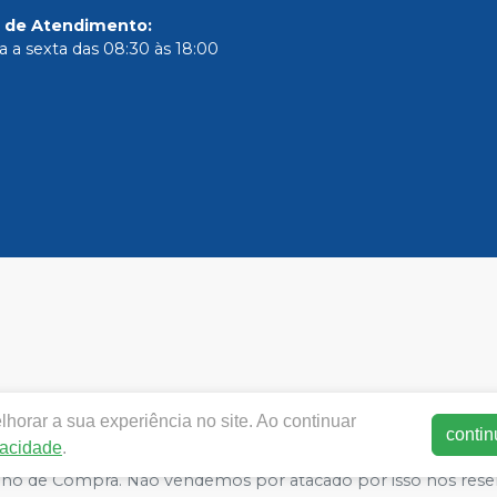
o de Atendimento
:
 a sexta das 08:30 às 18:00
horar a sua experiência no site. Ao continuar
smdental.com.br |
SM DE OLIVEIRA LTDA
| CNPJ: 40.249.971/
contin
vacidade
.
rança - Fotos meramente ilustrativas - Os preços e condições d
arrinho de Compra. Não vendemos por atacado por isso nos re