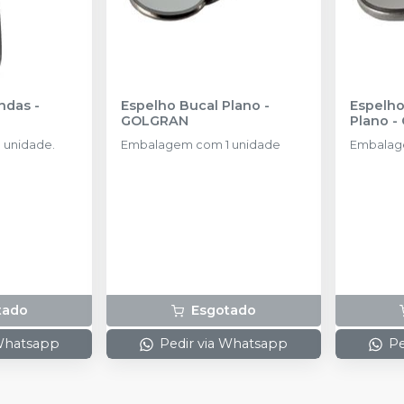
andas
-
Espelho Bucal Plano
-
Espelho
GOLGRAN
Plano
-
 unidade.
Embalagem com 1 unidade
Embalag
tado
Esgotado
 Whatsapp
Pedir via Whatsapp
Pe