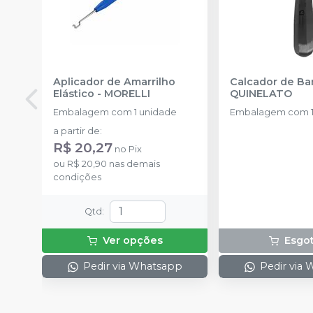
Aplicador de Amarrilho
Calcador de B
Elástico
-
MORELLI
QUINELATO
Embalagem com 1 unidade
Embalagem com 1
a partir de
:
R$ 20,27
no
Pix
ou
R$ 20,90
nas demais
condições
Qtd
:
Ver opções
Esgo
Pedir via Whatsapp
Pedir via