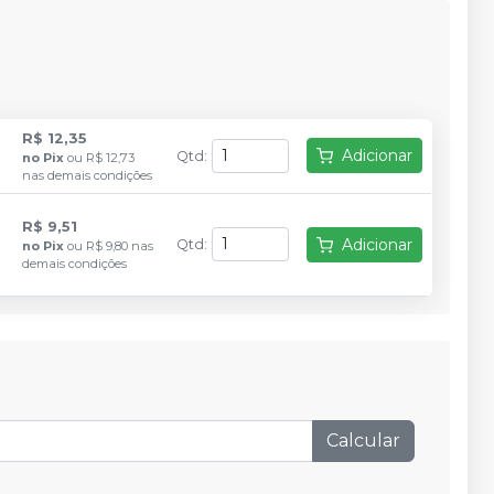
R$ 12,35
Adicionar
Qtd
:
no
Pix
ou
R$ 12,73
nas demais condições
R$ 9,51
Adicionar
Qtd
:
no
Pix
ou
R$ 9,80
nas
demais condições
Calcular