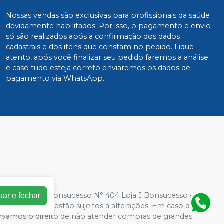
Nossas vendas são exclusivas para profissionais da saúde
devidamente habilitados. Por isso, o pagamento e envio
só são realizados após a confirmação dos dados
cadastrais e dos itens que constam no pedido. Fique
atento, após você finalizar seu pedido faremos a análise
e caso tudo esteja correto enviaremos os dados de
pagamento via WhatsApp.
0001-94| Rua Bonsucesso N° 404 Loja J Bonsucesso – Rio
uar e fechar
a loja virtual estão sujeitos a alterações. Em caso de
servamos o direito de não atender compras de grandes