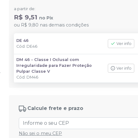
a partir de:
R$ 9,51
no
Pix
ou
R$ 9,80
nas demais condições
DE 46
Ver info
Cód.
DE46
DM 46 - Classe I Oclusal com
Irregularidade para Fazer Proteção
Ver info
Pulpar Classe V
Cód.
DM46
Calcule frete e prazo
Não sei o meu CEP