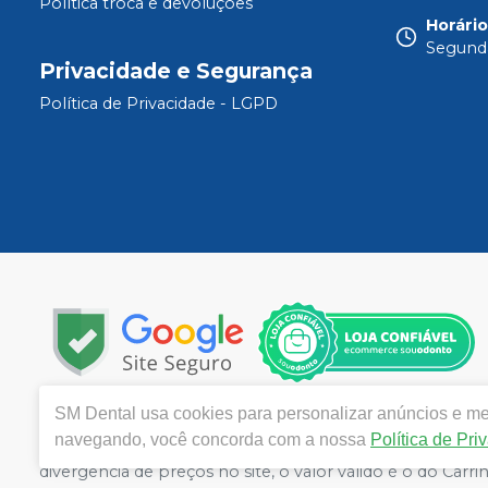
Política troca e devoluções
Horári
Segunda
Privacidade e Segurança
Política de Privacidade - LGPD
SM Dental
usa cookies para personalizar anúncios e mel
Copyright © 2024 | Todos os direitos reservados | www.
navegando, você concorda com a nossa
Política de Pri
De Janeiro CEP 21040-320| Política de Privacidade e Segu
divergência de preços no site, o valor válido é o do C