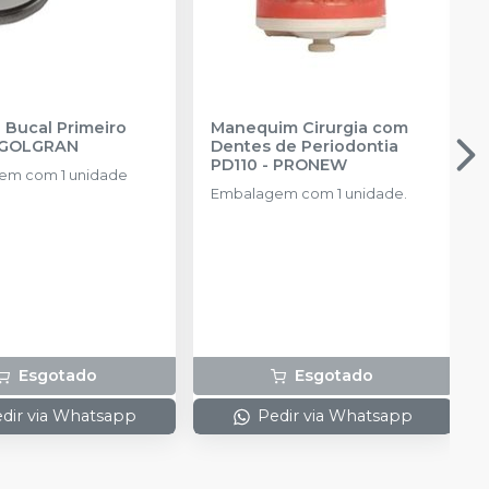
 Bucal Primeiro
Manequim Cirurgia com
GOLGRAN
Dentes de Periodontia
PD110
-
PRONEW
em com 1 unidade
Embalagem com 1 unidade.
Esgotado
Esgotado
dir via Whatsapp
Pedir via Whatsapp