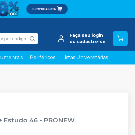
Faça seu login
ar por código
ou cadastre-se
rumentais
Periféricos
Listas Universitárias
e Estudo 46
-
PRONEW