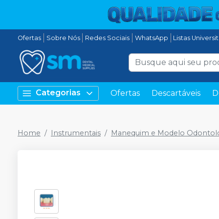
Ofertas
Sobre Nós
Redes Sociais
WhatsApp
Listas Universi
Categorias
Ofertas
Descartáveis
D
Home
Instrumentais
Manequim e Modelo Odontol