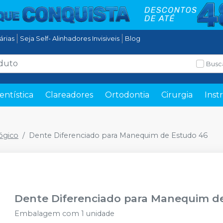
tárias
Seja Self- Alinhadores Invisiveis
Blog
Busc
entística
Clareadores
Ortodontia
Cirurgia
Inst
ógico
Dente Diferenciado para Manequim de Estudo 46
Dente Diferenciado para Manequim d
Embalagem com 1 unidade