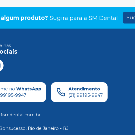
 algum produto?
Sugira para a
SM Dental
Sug
 nas
ociais
ame no
WhatsApp
Atendimento
) 99195-9947
(21) 99195-9947
@smdental.com.br
Bonsucesso, Rio de Janeiro - RJ