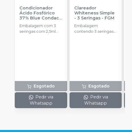
Condicionador
Clareador
R
Ácido Fosfórico
Whiteness Simple
X
37% Blue Condac
-
- 3 Seringas
-
FGM
E
FGM
Embalagem com 3
Embalagem
s
seringas com 2,5ml
contendo 3 seringas
cada uma e 3
com 3g de gel cada
ponteiras para
uma.
aplicação.
Esgotado
Esgotado
Pedir via
Pedir via
Whatsapp
Whatsapp