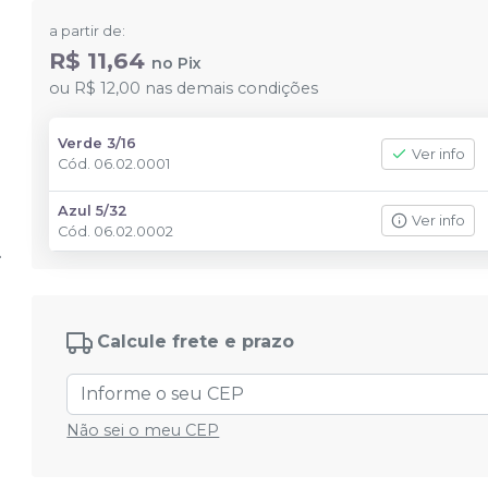
a partir de:
R$ 11,64
no
Pix
ou
R$ 12,00
nas demais condições
Verde 3/16
Ver info
Cód.
06.02.0001
Azul 5/32
Ver info
Cód.
06.02.0002
Calcule frete e prazo
Não sei o meu CEP