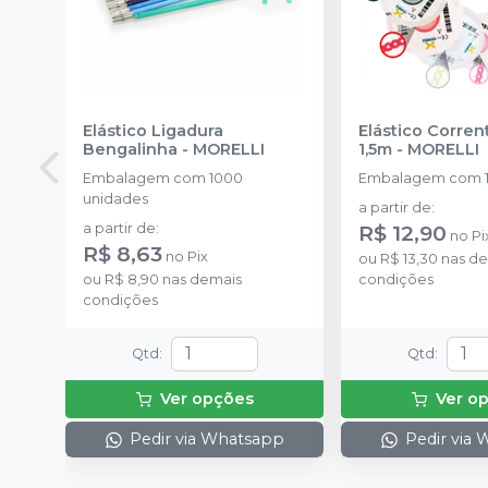
Elástico Ligadura
Elástico Corre
Bengalinha
-
MORELLI
1,5m
-
MORELLI
Embalagem com 1000
Embalagem com 1
unidades
a partir de
:
a partir de
:
R$ 12,90
no
Pi
R$ 8,63
no
Pix
ou
R$ 13,30
nas de
ou
R$ 8,90
nas demais
condições
condições
Qtd
:
Qtd
:
Ver opções
Ver o
Pedir via Whatsapp
Pedir via