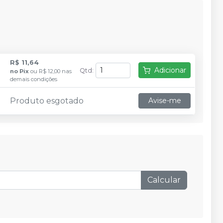
R$ 11,64
Adicionar
Qtd
:
no
Pix
ou
R$ 12,00
nas
demais condições
Produto esgotado
Avise-me
Calcular