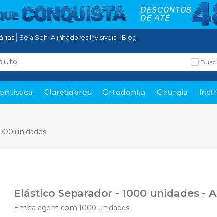
tárias
Seja Self- Alinhadores Invisiveis
Blog
Busc
entística
Clareadores
Ortodontia
Cirurgia
Inst
1000 unidades
Elástico Separador - 1000 unidades
-
A
Embalagem com 1000 unidades.