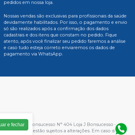
pedidos em nossa loja.
Nossas vendas são exclusivas para profissionais da saúde
devidamente habilitados. Por isso, o pagamento e envio
só são realizados após a confirmação dos dados
cadastrais e dos itens que constam no pedido. Fique
atento, após você finalizar seu pedido faremos a análise
e caso tudo esteja correto enviaremos os dados de
pagamento via WhatsApp.
0001-94| Rua Bonsucesso N° 404 Loja J Bonsucesso – Rio
uar e fechar
a loja virtual estão sujeitos a alterações. Em caso de