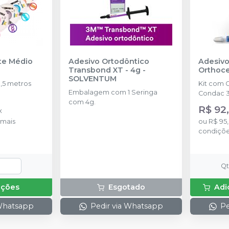
nte Médio
Adesivo Ortodôntico
Adesivo
Transbond XT - 4g
-
Orthoc
SOLVENTUM
,5 metros
Kit com 
Embalagem com 1 Seringa
Condac 3
com 4g.
R$ 92,
x
mais
ou
R$ 95
condiçõ
Q
pções
Esgotado
Adi
 Whatsapp
Pedir via Whatsapp
Pe