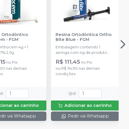
 Ortodôntico
Resina Ortodôntica Ortho
em
-
FGM
Bite Blue
-
FGM
Orthocem 4g + 1
Embalagem contendo 1
7% 2,5g.
seringa com 4g de produto
disponível na cor azul.
15
R$ 111,45
no
Pix
no
Pix
,00
nas demais
ou
R$ 114,90
nas demais
es
condições
td
:
Qtd
:
cionar ao carrinho
Adicionar ao carrinho
dir via Whatsapp
Pedir via Whatsapp