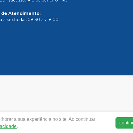
o de Atendimento
:
 a sexta das 08:30 às 18:00
horar a sua experiência no site. Ao continuar
smdental.com.br |
SM DE OLIVEIRA LTDA
| CNPJ: 40.249.971/
contin
vacidade
.
rança - Fotos meramente ilustrativas - Os preços e condições d