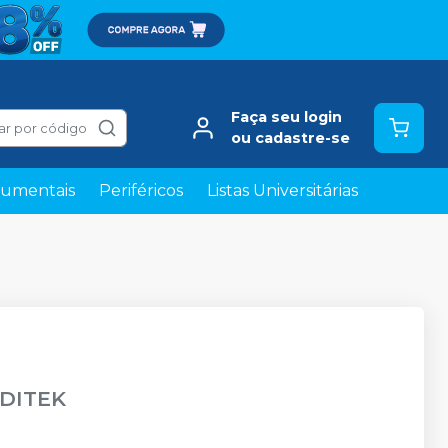
Faça seu login
ar por código
ou cadastre-se
rumentais
Periféricos
Listas Universitárias
DITEK