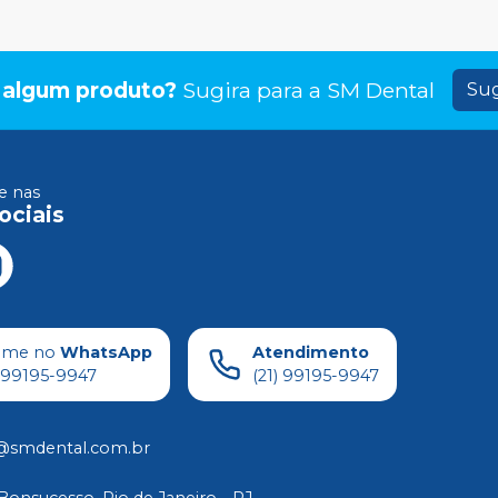
 algum produto?
Sugira para a
SM Dental
Sug
 nas
ociais
ame no
WhatsApp
Atendimento
) 99195-9947
(21) 99195-9947
@smdental.com.br
Bonsucesso, Rio de Janeiro - RJ