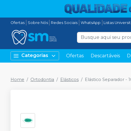
Ofertas
Sobre Nós
Redes Sociais
WhatsApp
Listas Universi
Categorias
Ofertas
Descartáveis
D
Home
Ortodontia
Elásticos
Elástico Separador - 