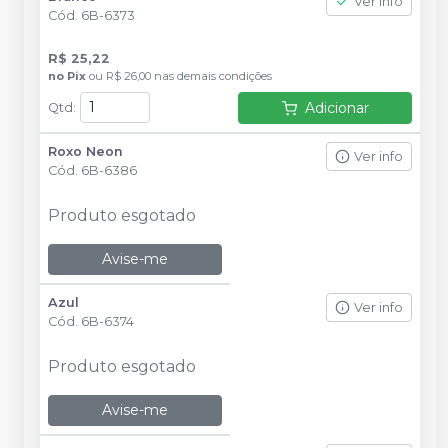
Ver info
Cód.
6B-6373
R$ 25,22
no
Pix
ou
R$ 26,00
nas demais condições
Adicionar
Qtd
:
Roxo Neon
Ver info
Cód.
6B-6386
Produto esgotado
Avise-me
Azul
Ver info
Cód.
6B-6374
Produto esgotado
Avise-me