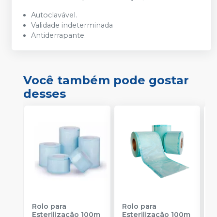
Autoclavável.
Validade indeterminada
Antiderrapante.
Você também pode gostar
desses
Rolo para
Rolo para
R
Esterilização 100m
Esterilização 100m
E