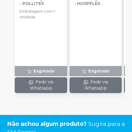
-
POLLITEX
-
HOSPFLEX
-
Embalagem com 1
E
unidade.
u
Esgotado
Esgotado
Pedir via
Pedir via
Whatsapp
Whatsapp
Não achou algum produto?
Sugira para a