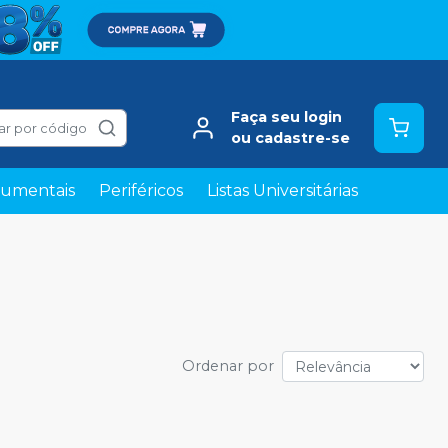
Faça seu login
ar por código
ou cadastre-se
rumentais
Periféricos
Listas Universitárias
Ordenar por