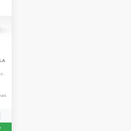
LA
 com
o de
ais
o