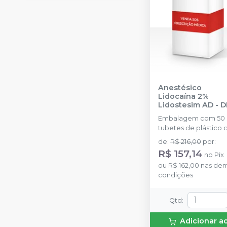
Anestésico
Lidocaína 2%
Lidostesim AD
-
D
Embalagem com 50
tubetes de plástico
1,8ml cada. Cloridrat
de
:
R$ 216,00
por
:
Lidocaína com
R$ 157,14
no
Pix
Hemitartarato de
ou
R$ 162,00
nas dem
epinefrina.
condições
Qtd
:
Adicionar a