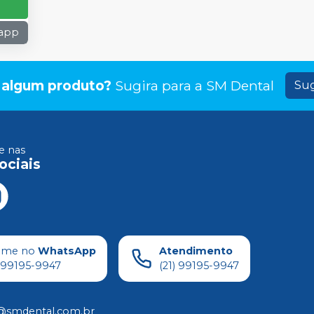
sapp
 algum produto?
Sugira para a
SM Dental
Sug
 nas
ociais
ame no
WhatsApp
Atendimento
) 99195-9947
(21) 99195-9947
@smdental.com.br