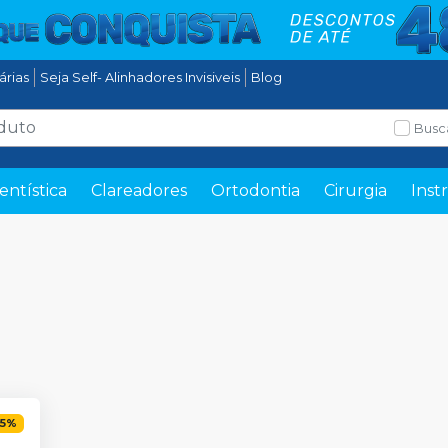
tárias
Seja Self- Alinhadores Invisiveis
Blog
Busc
entística
Clareadores
Ortodontia
Cirurgia
Inst
5
%