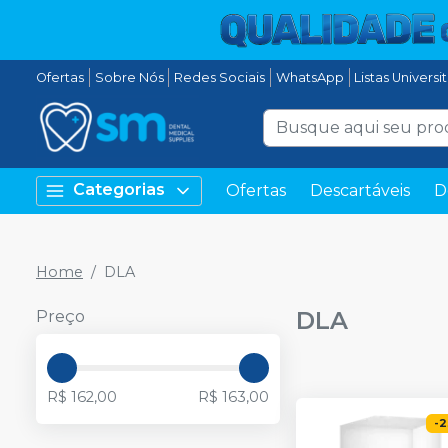
Ofertas
Sobre Nós
Redes Sociais
WhatsApp
Listas Universi
Categorias
Ofertas
Descartáveis
D
Home
DLA
DLA
Preço
R$ 162,00
R$ 163,00
-
2