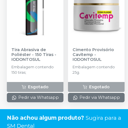
Tira Abrasiva de
Cimento Provisório
Poliéster - 150 Tiras
-
Cavitemp
-
IODONTOSUL
IODONTOSUL
Embalagem contendo
Embalagem contendo
150 tiras;
25g.
Esgotado
Esgotado
Pedir via Whatsapp
Pedir via Whatsapp
Não achou algum produto?
Sugira para a
SM Dental