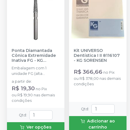
Ponta Diamantada
Kit UNIVERSO
Cônica Extremidade
Dentística I II 8116107
Inativa FG
-
KG
-
KG SORENSEN
SORENSEN
Embalagem com 1
R$ 366,66
no
Pix
unidade FG (alta
ou
R$ 378,00
nas demais
rotação).
a partir de
:
condições
R$ 19,30
no
Pix
ou
R$ 19,90
nas demais
condições
Qtd
:
Qtd
:
Adicionar ao
Ver opções
carrinho