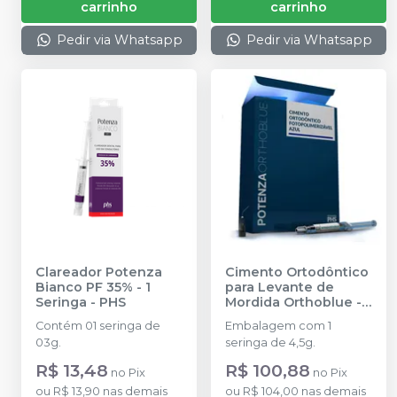
carrinho
carrinho
Pedir via Whatsapp
Pedir via Whatsapp
Clareador Potenza
Cimento Ortodôntico
Bianco PF 35% - 1
para Levante de
Seringa
-
PHS
Mordida Orthoblue
-
PHS
Contém 01 seringa de
Embalagem com 1
03g.
seringa de 4,5g.
R$ 13,48
R$ 100,88
no
Pix
no
Pix
ou
R$ 13,90
nas demais
ou
R$ 104,00
nas demais