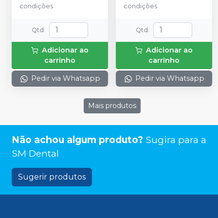
condições
condições
Qtd
:
Qtd
:
Adicionar ao
Adicionar ao
carrinho
carrinho
Pedir via Whatsapp
Pedir via Whatsapp
Mais produtos
Não achou algum produto?
Sugira para a
SM Dental
Sugerir produtos