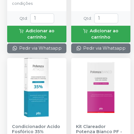
condições
com 10g; 01 Seringa de
barreira gengival com
2,5g; 02 Ponteiras de
Qtd
:
Qtd
:
aplicação; 01 Instrução
de uso para o
Adicionar ao
Adicionar ao
profissional.
carrinho
carrinho
Pedir via Whatsapp
Pedir via Whatsapp
Condicionador Acido
Kit Clareador
Fosfórico 35%
Potenza Bianco PF -