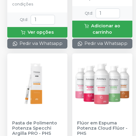
condições
Qtd
:
Qtd
:
Adicionar ao
Ver opções
carrinho
Pedir via Whatsapp
Pedir via Whatsapp
Pasta de Polimento
Flúor em Espuma
Potenza Specchi
Potenza Cloud Flúor
-
Argilla PRO
-
PHS
PHS