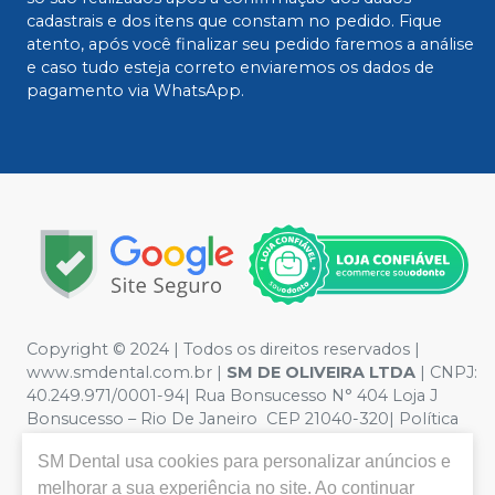
cadastrais e dos itens que constam no pedido. Fique
atento, após você finalizar seu pedido faremos a análise
e caso tudo esteja correto enviaremos os dados de
pagamento via WhatsApp.
Copyright © 2024 | Todos os direitos reservados |
www.smdental.com.br |
SM DE OLIVEIRA LTDA
| CNPJ:
40.249.971/0001-94| Rua Bonsucesso N° 404 Loja J
Bonsucesso – Rio De Janeiro CEP 21040-320| Política
de Privacidade e Segurança - Fotos meramente
SM Dental
usa cookies para personalizar anúncios e
ilustrativas - Os preços e condições da loja virtual estão
sujeitos a alterações. Em caso de divergência de preços
melhorar a sua experiência no site. Ao continuar