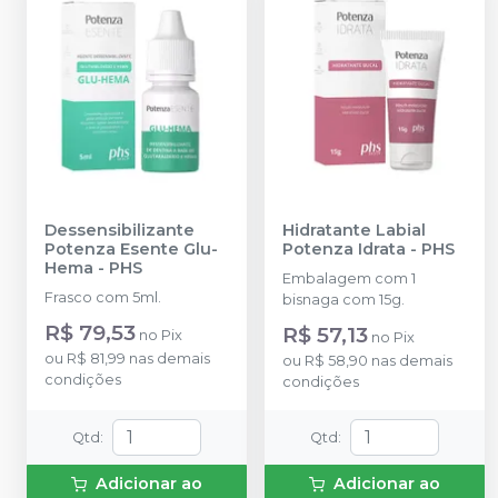
Dessensibilizante
Hidratante Labial
Potenza Esente Glu-
Potenza Idrata
-
PHS
Hema
-
PHS
Embalagem com 1
Frasco com 5ml.
bisnaga com 15g.
R$ 79,53
R$ 57,13
no
Pix
no
Pix
ou
R$ 81,99
nas demais
ou
R$ 58,90
nas demais
condições
condições
Qtd
:
Qtd
:
Adicionar ao
Adicionar ao