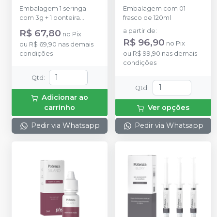
Embalagem 1 seringa
Embalagem com 01
com 3g + 1 ponteira
frasco de 120ml
aplicadora + Instruções
R$ 67,80
a partir de
:
no
Pix
de uso.
R$ 96,90
no
Pix
ou
R$ 69,90
nas demais
condições
ou
R$ 99,90
nas demais
condições
Qtd
:
Qtd
:
Adicionar ao
carrinho
Ver opções
Pedir via Whatsapp
Pedir via Whatsapp