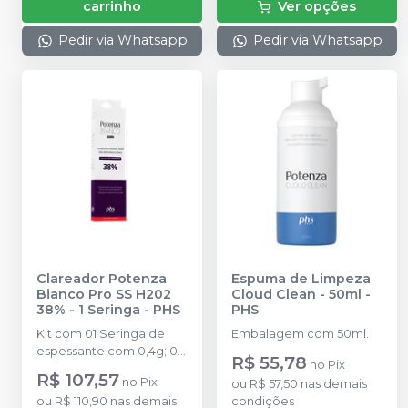
carrinho
Ver opções
Pedir via Whatsapp
Pedir via Whatsapp
Clareador Potenza
Espuma de Limpeza
Bianco Pro SS H202
Cloud Clean - 50ml
-
38% - 1 Seringa
-
PHS
PHS
Kit com 01 Seringa de
Embalagem com 50ml.
espessante com 0,4g; 01
R$ 55,78
no
Pix
Seringa de Peróxido de
R$ 107,57
no
Pix
ou
R$ 57,50
nas demais
Hidrogênio com 1,3g; 01
ou
R$ 110,90
nas demais
condições
Frasco de Neutralizante