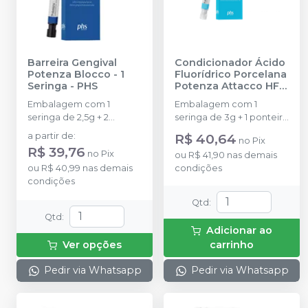
Barreira Gengival
Condicionador Ácido
Potenza Blocco - 1
Fluorídrico Porcelana
Seringa
-
PHS
Potenza Attacco HF
10%
-
PHS
Embalagem com 1
Embalagem com 1
seringa de 2,5g + 2
seringa de 3g + 1 ponteira
ponteiras aplicadoras +
de aplicação
a partir de
:
R$ 40,64
no
Pix
instruções de uso.
R$ 39,76
no
Pix
ou
R$ 41,90
nas demais
ou
R$ 40,99
nas demais
condições
condições
Qtd
:
Qtd
:
Adicionar ao
Ver opções
carrinho
Pedir via Whatsapp
Pedir via Whatsapp