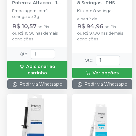
Potenza Attacco - 1
8 Seringas
-
PHS
Seringa 3g
-
PHS
Embalagem com1
Kit com 8 seringas
seringa de 3g
a partir de
:
R$ 10,57
R$ 94,96
no
Pix
no
Pix
ou
R$ 10,90
nas demais
ou
R$ 97,90
nas demais
condições
condições
Qtd
:
Qtd
:
Adicionar ao
carrinho
Ver opções
Pedir via Whatsapp
Pedir via Whatsapp