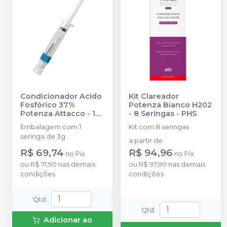
Condicionador Acido
Kit Clareador
Fosfórico 37%
Potenza Bianco H202
Potenza Attacco - 1
- 8 Seringas
-
PHS
Seringa 3g
-
PHS
Embalagem com 1
Kit com 8 seringas
seringa de 3g .
a partir de
:
R$ 69,74
R$ 94,96
no
Pix
no
Pix
ou
R$ 71,90
nas demais
ou
R$ 97,90
nas demais
condições
condições
Qtd
:
Qtd
:
Adicionar ao