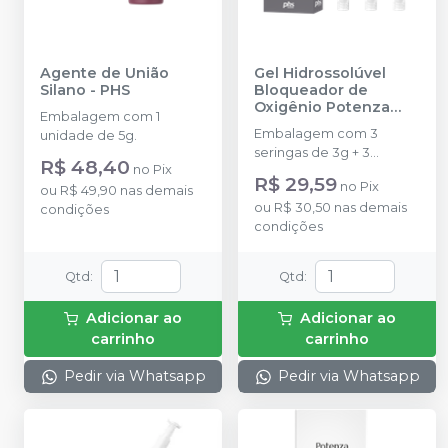
Agente de União
Gel Hidrossolúvel
Silano
-
PHS
Bloqueador de
Oxigênio Potenza
Embalagem com 1
Bloxy - 3 unidades
-
Embalagem com 3
unidade de 5g.
PHS
seringas de 3g + 3
R$ 48,40
no
Pix
Ponteiras de aplicação
R$ 29,59
no
Pix
ou
R$ 49,90
nas demais
ou
R$ 30,50
nas demais
condições
condições
Qtd
:
Qtd
:
Adicionar ao
Adicionar ao
carrinho
carrinho
Pedir via Whatsapp
Pedir via Whatsapp