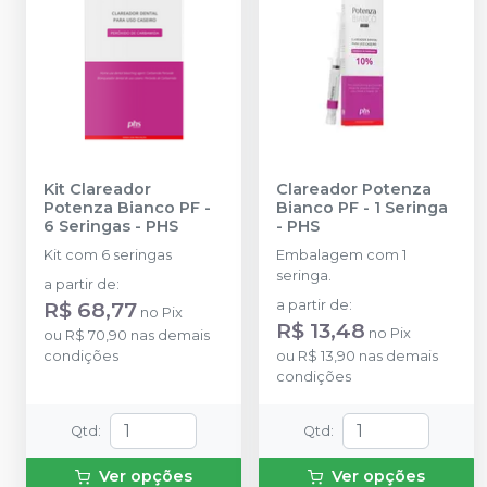
Kit Clareador
Clareador Potenza
Potenza Bianco PF -
Bianco PF - 1 Seringa
6 Seringas
-
PHS
-
PHS
Kit com 6 seringas
Embalagem com 1
seringa.
a partir de
:
R$ 68,77
a partir de
:
no
Pix
R$ 13,48
no
Pix
ou
R$ 70,90
nas demais
condições
ou
R$ 13,90
nas demais
condições
Qtd
:
Qtd
:
Ver opções
Ver opções