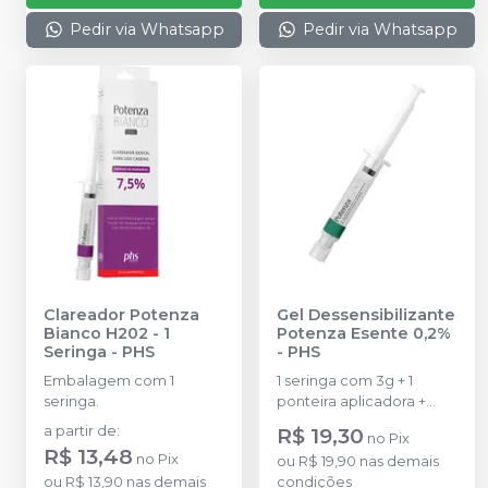
Pedir via Whatsapp
Pedir via Whatsapp
Clareador Potenza
Gel Dessensibilizante
Bianco H202 - 1
Potenza Esente 0,2%
Seringa
-
PHS
-
PHS
Embalagem com 1
1 seringa com 3g + 1
seringa.
ponteira aplicadora +
instruções de uso
a partir de
:
R$ 19,30
no
Pix
R$ 13,48
no
Pix
ou
R$ 19,90
nas demais
ou
R$ 13,90
nas demais
condições