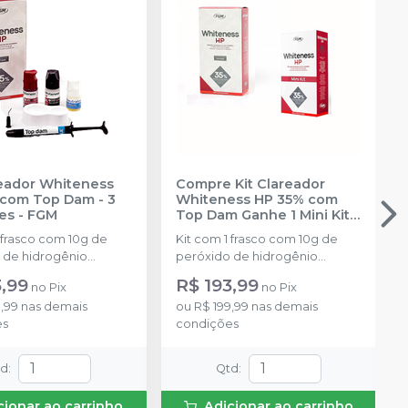
reador Whiteness
Compre Kit Clareador
com Top Dam - 3
Whiteness HP 35% com
es
-
FGM
Top Dam Ganhe 1 Mini Kit
-
FGM
 frasco com 10g de
Kit com 1 frasco com 10g de
 de hidrogênio
peróxido de hidrogênio
ado + 1 frasco com 5g
concentrado + 1 frasco com 5g
3,99
R$ 193,99
no
Pix
no
Pix
ante + 1 frasco com
de espessante + 1 frasco com
,99
nas demais
ou
R$ 199,99
nas demais
ução Neutralize
2g de solução Neutralize
es
condições
zante de peróxidos) + 1
(neutralizante de peróxidos) + 1
 e uma placa para
espátula e uma placa para
do gel e 1 Top Dam
preparo do gel e 1 Top Dam
td
:
Qtd
:
com 2g. Gratis 1 Mini Kit
cionar ao carrinho
Adicionar ao carrinho