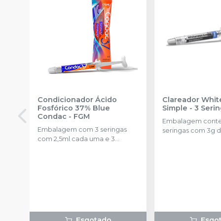
Condicionador Ácido
Clareador Whit
Fosfórico 37% Blue
Simple - 3 Seri
Condac
-
FGM
Embalagem cont
Embalagem com 3 seringas
seringas com 3g d
com 2,5ml cada uma e 3
uma.
ponteiras para aplicação.
Esgotado
Esgo