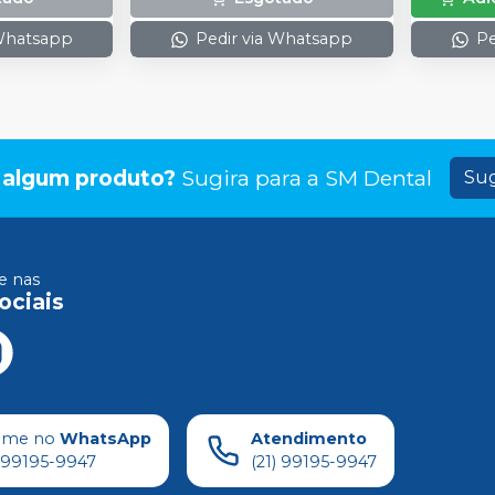
 Whatsapp
Pedir via Whatsapp
Pe
 algum produto?
Sugira para a
SM Dental
Sug
 nas
ociais
ame no
WhatsApp
Atendimento
) 99195-9947
(21) 99195-9947