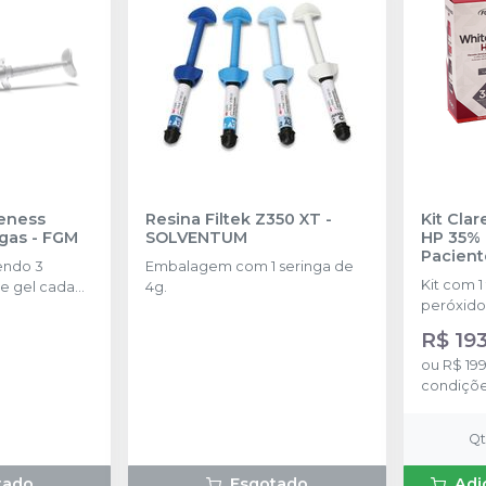
eness
Resina Filtek Z350 XT
-
Kit Cla
ngas
-
FGM
SOLVENTUM
HP 35% 
Pacient
endo 3
Embalagem com 1 seringa de
Kit com 1
e gel cada
4g.
peróxido
concentr
R$ 19
de espess
ou
R$ 199
2g de sol
condiçõ
(neutrali
espátula
preparo 
Q
com 2g.
tado
Esgotado
Adi