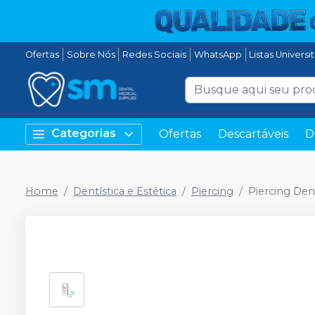
Ofertas
Sobre Nós
Redes Sociais
WhatsApp
Listas Universi
Categorias
Ofertas
Descartáveis
D
Home
Dentística e Estética
Piercing
Piercing Dent