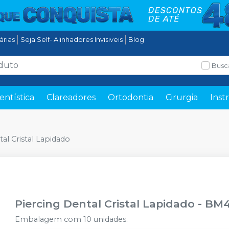
tárias
Seja Self- Alinhadores Invisiveis
Blog
Busc
entística
Clareadores
Ortodontia
Cirurgia
Inst
al Cristal Lapidado
Piercing Dental Cristal Lapidado
-
BM
Embalagem com 10 unidades.