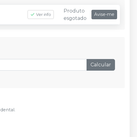
Produto
Avise-me
Ver info
esgotado
Calcular
dental.