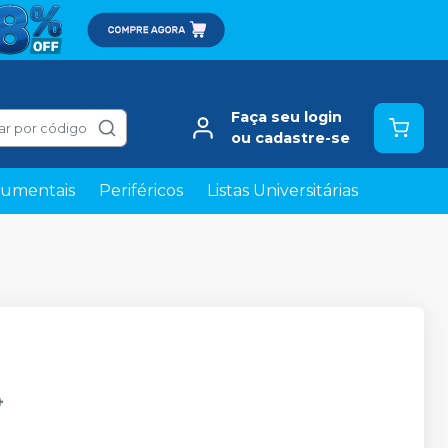
Faça seu login
ar por código
ou cadastre-se
rumentais
Periféricos
Listas Universitárias
4