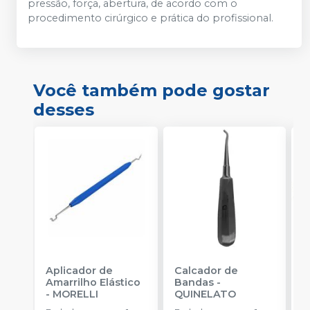
pressão, força, abertura, de acordo com o
procedimento cirúrgico e prática do profissional.
Você também pode gostar
desses
Aplicador de
Calcador de
E
Amarrilho Elástico
Bandas
-
P
-
MORELLI
QUINELATO
E