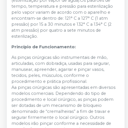
(esterilização por vapor de água).Os padrões de
tempo, temperatura e pressão para esterilização
pelo vapor variam de acordo com o aparelho e
encontram-se dentro de: 121° C a 127° C (1 atm
pressão) por 15 a 30 minutos e 132° C a 134° C (2
atm pressão) por quatro a sete minutos de
esterilização.
Princípio de Funcionamento:
As pinças cirúrgicas são instrumentais de mão,
articuladas, com dobradiça, usadas para segurar,
manusear, apreender, agarrar e pinçar vasos,
tecidos, peles, músculos, conforme o
procedimento e prática profissional.
Aa pinças cirúrgicas são apresentadas em diversos
modelos comerciais. Dependendo do tipo de
procedimento e local cirúrgico, as pinças podem
ser dotadas de um mecanismo de bloqueio
denominado de “cremalheiras” a fim de travar e
segurar firmemente o local cirúrgico. Outros
modelos irão pinçar conforme a necessidade de