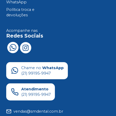
WhatsApp
Política troca e
devoluções
Acompanhe nas
Redes Sociais
Chame no
WhatsApp
(21) 99195-9947
Atendimento
(21) 99195-9947
vendas@smdental.com.br