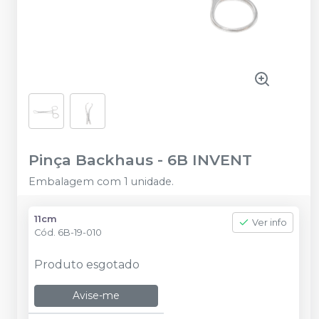
Pinça Backhaus
-
6B INVENT
Embalagem com 1 unidade.
11cm
Ver info
Cód.
6B-19-010
Produto esgotado
Avise-me