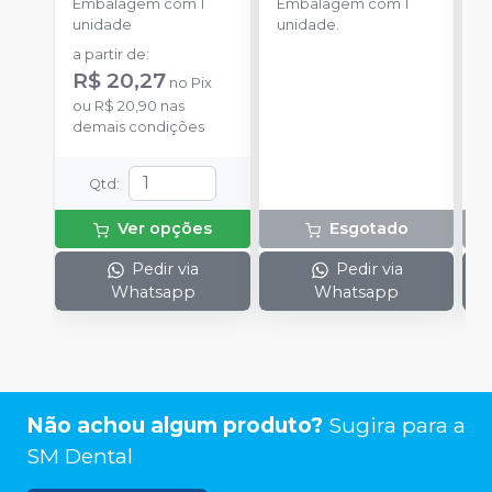
Embalagem com 1
Embalagem com 1
u
unidade
unidade.
a partir de
:
R$ 20,27
no
Pix
ou
R$ 20,90
nas
demais condições
Qtd
:
Ver opções
Esgotado
Pedir via
Pedir via
Whatsapp
Whatsapp
Não achou algum produto?
Sugira para a
SM Dental