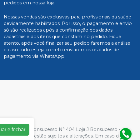
pedidos em nossa loja.
Nossas vendas são exclusivas para profissionais da saúde
devidamente habilitados. Por isso, o pagamento e envio
só são realizados após a confirmação dos dados
cadastrais e dos itens que constam no pedido. Fique
atento, após você finalizar seu pedido faremos a análise
e caso tudo esteja correto enviaremos os dados de
pagamento via WhatsApp.
0001-94| Rua Bonsucesso N° 404 Loja J Bonsucesso – Rio
uar e fechar
a loja virtual estão sujeitos a alterações. Em caso de