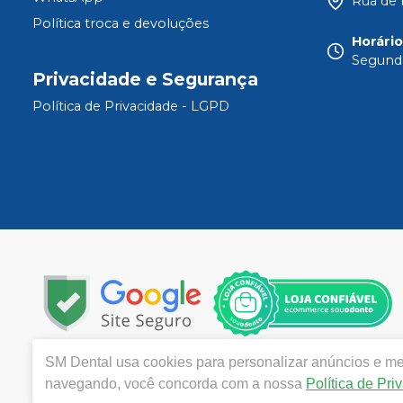
Rua de 
Política troca e devoluções
Horári
Segunda
Privacidade e Segurança
Política de Privacidade - LGPD
SM Dental
usa cookies para personalizar anúncios e mel
Copyright © 2024 | Todos os direitos reservados | www.
navegando, você concorda com a nossa
Política de Pri
De Janeiro CEP 21040-320| Política de Privacidade e Segu