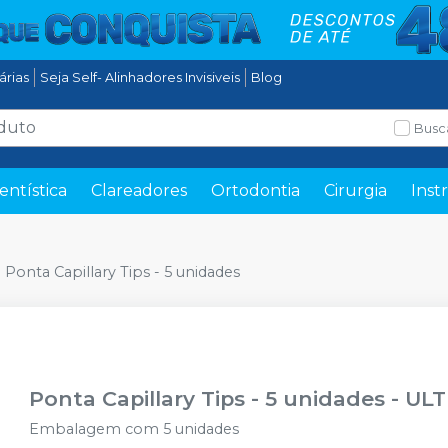
tárias
Seja Self- Alinhadores Invisiveis
Blog
Busc
entística
Clareadores
Ortodontia
Cirurgia
Inst
Ponta Capillary Tips - 5 unidades
Ponta Capillary Tips - 5 unidades
-
UL
Embalagem com 5 unidades