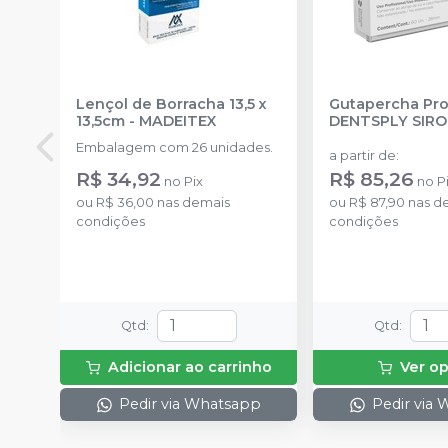
Lençol de Borracha 13,5 x
Gutapercha Pro
13,5cm
-
MADEITEX
DENTSPLY SIR
Embalagem com 26 unidades.
a partir de
:
R$ 34,92
R$ 85,26
no
Pix
no
P
ou
R$ 36,00
nas demais
ou
R$ 87,90
nas d
condições
condições
Qtd
:
Qtd
:
Adicionar ao carrinho
Ver o
Pedir via Whatsapp
Pedir via