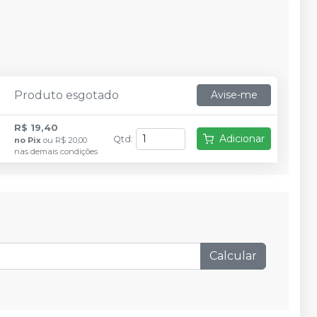
Produto esgotado
Avise-me
R$ 19,40
Adicionar
Qtd
:
no
Pix
ou
R$ 20,00
nas demais condições
Calcular