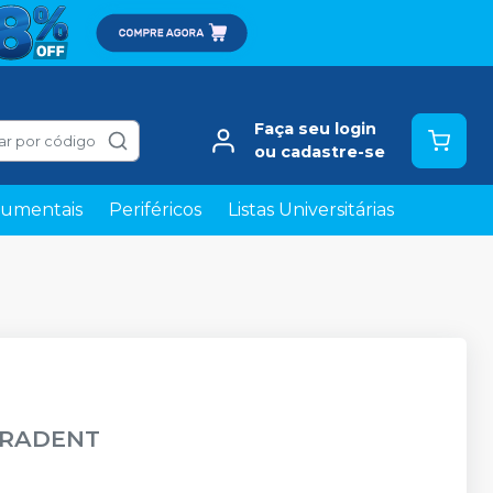
Faça seu login
ar por código
ou cadastre-se
rumentais
Periféricos
Listas Universitárias
TRADENT