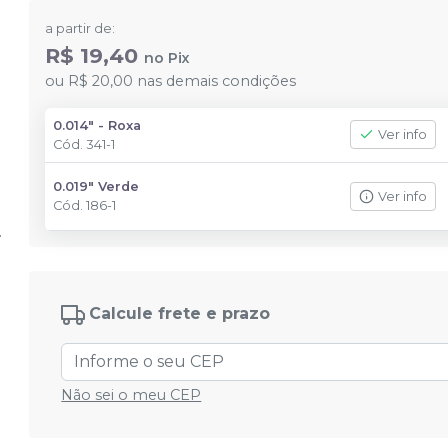
a partir de:
R$ 19,40
no
Pix
ou
R$ 20,00
nas demais condições
0.014" - Roxa
Ver info
Cód.
341-1
0.019" Verde
Ver info
Cód.
186-1
Calcule frete e prazo
Não sei o meu CEP