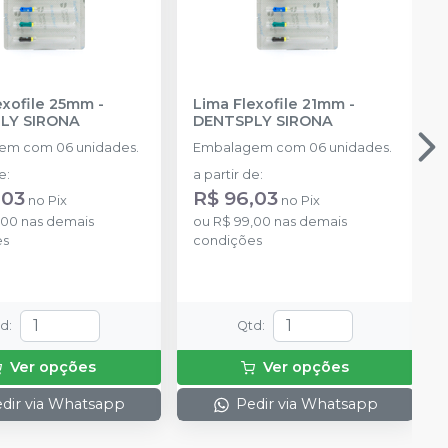
exofile 25mm
-
Lima Flexofile 21mm
-
LY SIRONA
DENTSPLY SIRONA
em com 06 unidades.
Embalagem com 06 unidades.
de
:
a partir de
:
,03
R$ 96,03
no
Pix
no
Pix
,00
nas demais
ou
R$ 99,00
nas demais
es
condições
td
:
Qtd
:
Ver opções
Ver opções
dir via Whatsapp
Pedir via Whatsapp