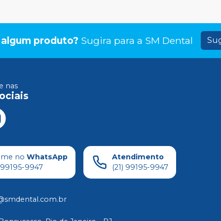
 algum produto?
Sugira para a
SM Dental
Sug
 nas
ociais
ame no
WhatsApp
Atendimento
) 99195-9947
(21) 99195-9947
@smdental.com.br