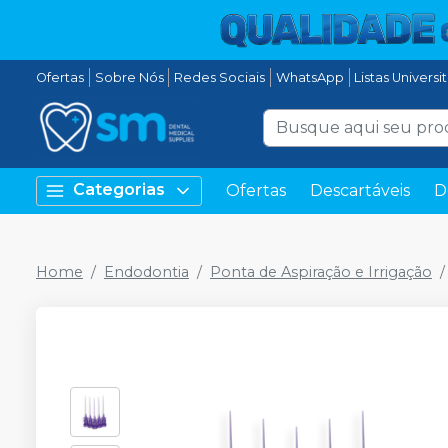
Ofertas
Sobre Nós
Redes Sociais
WhatsApp
Listas Universi
Categorias
Ofertas
Descartáveis
D
Home
Endodontia
Ponta de Aspiração e Irrigação