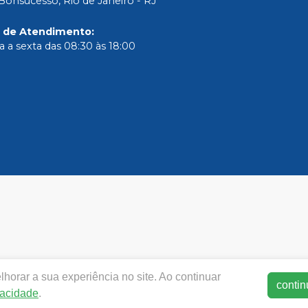
Bonsucesso, Rio de Janeiro - RJ
o de Atendimento
:
 a sexta das 08:30 às 18:00
horar a sua experiência no site. Ao continuar
smdental.com.br |
SM DE OLIVEIRA LTDA
| CNPJ: 40.249.971/
contin
vacidade
.
rança - Fotos meramente ilustrativas - Os preços e condições d