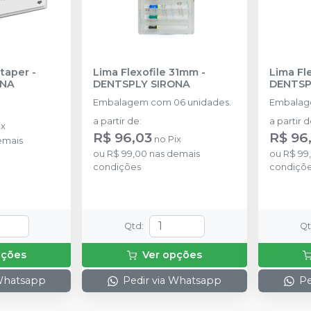
taper
-
Lima Flexofile 31mm
-
Lima Fl
ONA
DENTSPLY SIRONA
DENTSP
Embalagem com 06 unidades.
Embalag
a partir de
:
a partir 
ix
R$ 96,03
R$ 96
no
Pix
emais
ou
R$ 99,00
nas demais
ou
R$ 99
condições
condiçõ
Qtd
:
Q
pções
Ver opções
 Whatsapp
Pedir via Whatsapp
Pe