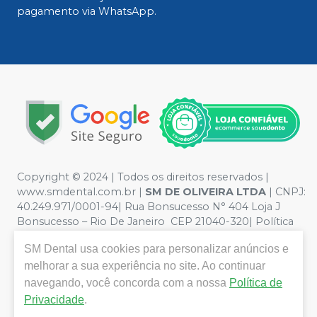
pagamento via WhatsApp.
Copyright © 2024 | Todos os direitos reservados |
www.smdental.com.br |
SM DE OLIVEIRA LTDA
| CNPJ:
40.249.971/0001-94| Rua Bonsucesso N° 404 Loja J
Bonsucesso – Rio De Janeiro CEP 21040-320| Política
de Privacidade e Segurança - Fotos meramente
SM Dental
usa cookies para personalizar anúncios e
ilustrativas - Os preços e condições da loja virtual estão
sujeitos a alterações. Em caso de divergência de preços
melhorar a sua experiência no site. Ao continuar
no site, o valor válido é o do Carrinho de Compra. Não
navegando, você concorda com a nossa
Política de
vendemos por atacado por isso nos reservamos o
Privacidade
.
direito de não atender compras de grandes volumes