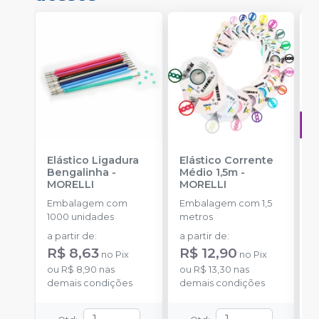
Elástico Ligadura
Elástico Corrente
A
Bengalinha
-
Médio 1,5m
-
O
MORELLI
MORELLI
T
-
Embalagem com
Embalagem com 1,5
E
1000 unidades
metros
S
a partir de
:
a partir de
:
R$ 8,63
R$ 12,90
no
Pix
no
Pix
ou
R$ 8,90
nas
ou
R$ 13,30
nas
demais condições
demais condições