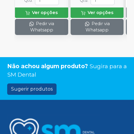
Qtd
:
Qtd
:
Ver opções
Ver opções
Pedir via
Pedir via
Whatsapp
Whatsapp
Não achou algum produto?
Sugira para a
SM Dental
Sugerir produtos