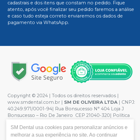
cadastrais e dos itens que constam no pedido. Fique
atento, após você finalizar seu pedido faremos a análise
e caso tudo esteja correto enviaremos os dados de
pagamento via WhatsApp.
Copyright © 2024 | Todos os direitos reservados |
www.smdental.com.br |
SM DE OLIVEIRA LTDA
| CNPJ:
40.249.971/0001-94| Rua Bonsucesso N° 404 Loja J
Bonsucesso – Rio De Janeiro CEP 21040-320| Política
de Privacidade e Segurança - Fotos meramente
SM Dental
usa cookies para personalizar anúncios e
ilustrativas - Os preços e condições da loja virtual estão
sujeitos a alterações. Em caso de divergência de preços
melhorar a sua experiência no site. Ao continuar