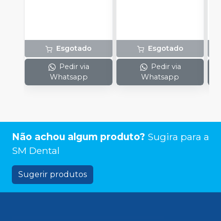
Esgotado
Esgotado
Pedir via
Pedir via
Whatsapp
Whatsapp
Não achou algum produto?
Sugira para a
SM Dental
Sugerir produtos