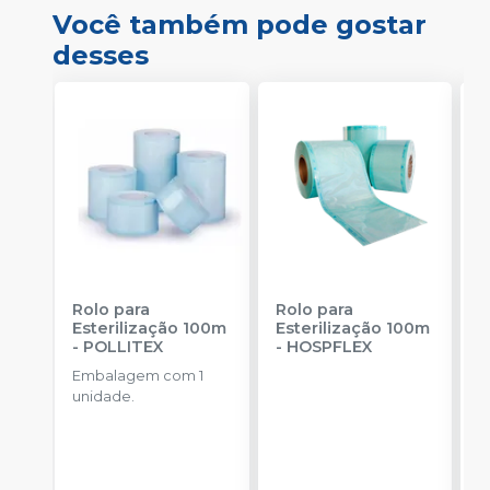
Você também pode gostar
desses
Rolo para
Rolo para
R
Esterilização 100m
Esterilização 100m
E
-
POLLITEX
-
HOSPFLEX
-
Embalagem com 1
E
unidade.
u