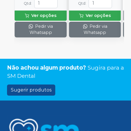
Qtd
:
Qtd
:
Ver opções
Ver opções
Pedir via
Pedir via
Whatsapp
Whatsapp
Não achou algum produto?
Sugira para a
SM Dental
Sugerir produtos