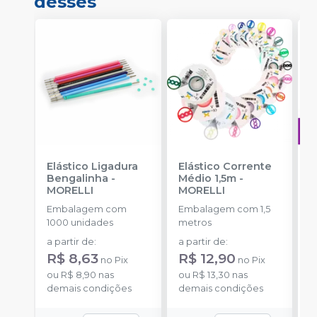
desses
Elástico Ligadura
Elástico Corrente
A
Bengalinha
-
Médio 1,5m
-
O
MORELLI
MORELLI
T
-
Embalagem com
Embalagem com 1,5
E
1000 unidades
metros
S
a partir de
:
a partir de
:
R$ 8,63
R$ 12,90
no
Pix
no
Pix
ou
R$ 8,90
nas
ou
R$ 13,30
nas
demais condições
demais condições