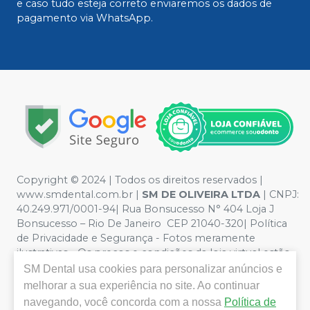
e caso tudo esteja correto enviaremos os dados de
pagamento via WhatsApp.
Copyright © 2024 | Todos os direitos reservados |
www.smdental.com.br |
SM DE OLIVEIRA LTDA
| CNPJ:
40.249.971/0001-94| Rua Bonsucesso N° 404 Loja J
Bonsucesso – Rio De Janeiro CEP 21040-320| Política
de Privacidade e Segurança - Fotos meramente
ilustrativas - Os preços e condições da loja virtual estão
sujeitos a alterações. Em caso de divergência de preços
SM Dental
usa cookies para personalizar anúncios e
no site, o valor válido é o do Carrinho de Compra. Não
melhorar a sua experiência no site. Ao continuar
vendemos por atacado por isso nos reservamos o
navegando, você concorda com a nossa
Política de