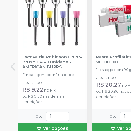
Escova de Robinson Color-
Pasta Profilátic
Brush CA - 1 unidade
-
VIGODENT
AMERICAN BURRS
1 bisnaga com 90
Embalagem com 1 unidade
a partir de
:
a partir de
:
R$ 20,27
no
P
R$ 9,22
no
Pix
ou
R$ 20,90
nas d
ou
R$ 9,50
nas demais
condições
condições
Qtd
:
Qtd
:
Ver opções
Ver o