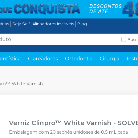
tárias
Seja Self- Alinhadores Invisiveis
Blog
Busc
entística
Clareadores
Ortodontia
Cirurgia
Inst
npro™ White Varnish
Verniz Clinpro™ White Varnish
-
SOLV
Embalagem com 20 sachês unidoses de 0,5 mL cada