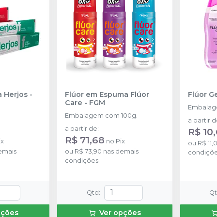
a Herjos
-
Flúor em Espuma Flúor
Flúor G
Care
-
FGM
Embalag
g
Embalagem com 100g.
a partir 
a partir de
:
R$ 10
R$ 71,68
ix
no
Pix
ou
R$ 11,
emais
ou
R$ 73,90
nas demais
condiçõ
condições
Qtd
:
Q
pções
Ver opções