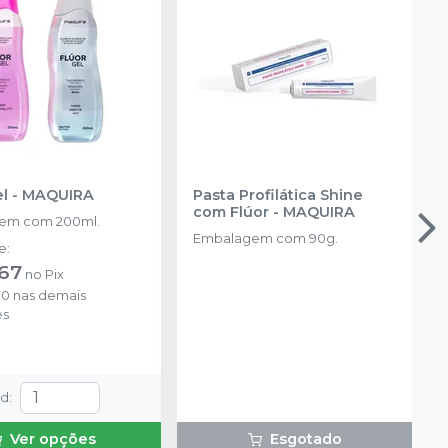
el
-
MAQUIRA
Pasta Profilática Shine
com Flúor
-
MAQUIRA
em com 200ml.
Embalagem com 90g.
de
:
,67
no
Pix
00
nas demais
es
td
:
Ver opções
Esgotado