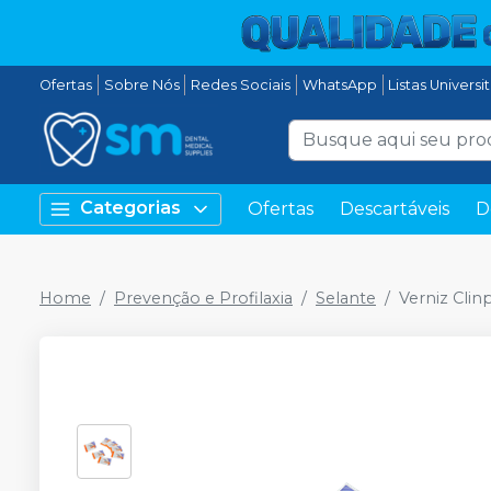
Ofertas
Sobre Nós
Redes Sociais
WhatsApp
Listas Universi
Categorias
Ofertas
Descartáveis
D
Home
Prevenção e Profilaxia
Selante
Verniz Cli