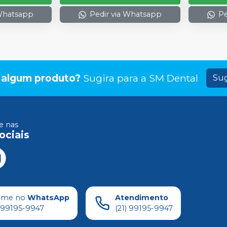
 Whatsapp
Pedir via Whatsapp
Pe
 algum produto?
Sugira para a
SM Dental
Sug
 nas
ociais
ame no
WhatsApp
Atendimento
) 99195-9947
(21) 99195-9947