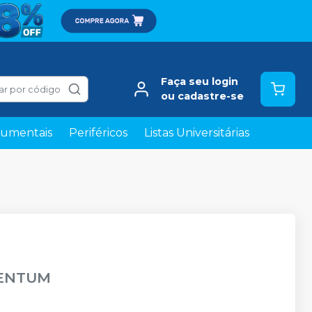
Faça seu login
ar por código
ou cadastre-se
rumentais
Periféricos
Listas Universitárias
ENTUM