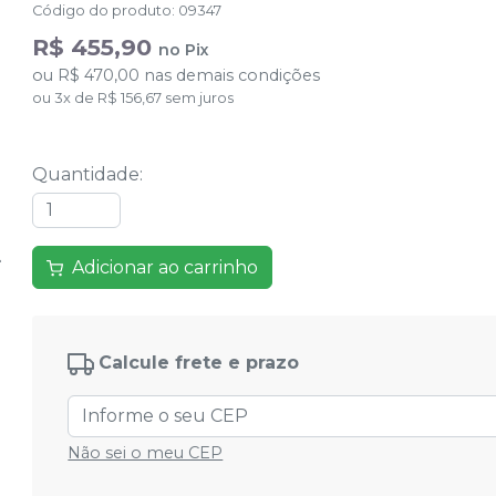
Código do produto
:
09347
R$ 455,90
no
Pix
ou
R$ 470,00
nas demais condições
ou
3
x
de
R$ 156,67
sem juros
Quantidade
:
Adicionar ao carrinho
Calcule frete e prazo
Não sei o meu CEP