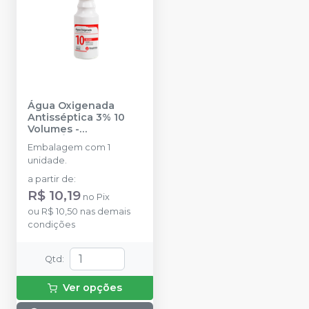
Água Oxigenada
Antisséptica 3% 10
Volumes
-
RIOQUÍMICA
Embalagem com 1
unidade.
a partir de
:
R$ 10,19
no
Pix
ou
R$ 10,50
nas demais
condições
Qtd
:
Ver opções